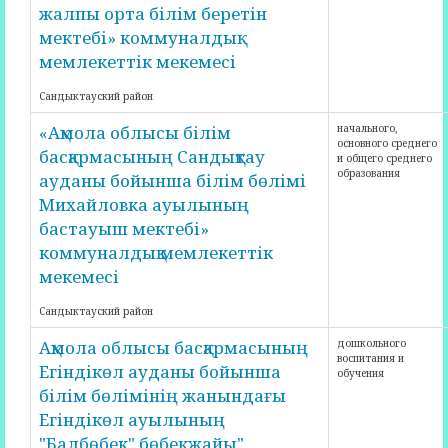
жалпы орта білім беретін
мектебі» коммуналдық
мемлекеттік мекемесі
Сандыктауский район
«Ақмола облысы білім
начального,
основного среднего
басқармасының Сандықтау
и общего среднего
образования
ауданы бойынша білім бөлімі
Михайловка ауылының
бастауыш мектебі»
коммуналдық мемлекеттік
мекемесі
Сандыктауский район
Ақмола облысы басқармасының
дошкольного
воспитания и
Егіндікөл ауданы бойынша
обучения
білім бөлімінің жанындағы
Егіндікөл ауылының
"Балбөбек" бөбекжайы"