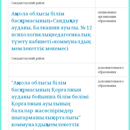
Сандыктауский район
Ақмола облысы білім
специальные
организации
басқармасының«Сандықтау
образования
ауданы, Балкашин ауылы, № 12
психологиялық -педагогикалық
түзету кабинеті»коммуналдық
мемлекеттік мекемесі
Сандыктауский район
дополнительного
образования
"Ақмола облысы білім
дополнительного
образования
басқармасының Қорғалжын
ауданы бойынша білім бөлімі
Қорғалжын ауылының
балалар-жасөспірімдер
шығармашылық орталығы"
коммуналдық мемлекеттік