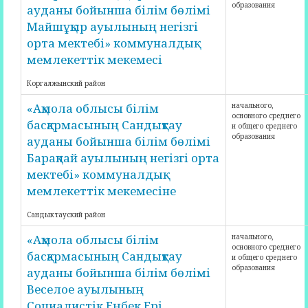
образования
ауданы бойынша білім бөлімі
Майшұқыр ауылының негізгі
орта мектебі» коммуналдық
мемлекеттік мекемесі
Коргалжынский район
«Ақмола облысы білім
начального,
основного среднего
басқармасының Сандықтау
и общего среднего
образования
ауданы бойынша білім бөлімі
Барақпай ауылының негізгі орта
мектебі» коммуналдық
мемлекеттік мекемесіне
Сандыктауский район
«Ақмола облысы білім
начального,
основного среднего
басқармасының Сандықтау
и общего среднего
образования
ауданы бойынша білім бөлімі
Веселое ауылының
Социалистік Еңбек Ері,