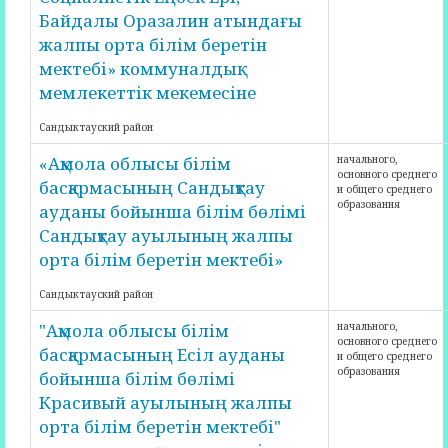
Байдалы Оразалин атындағы
жалпы орта білім беретін
мектебі» коммуналдық
мемлекеттік мекемесіне
Сандыктауский район
«Ақмола облысы білім
начального,
основного среднего
басқармасының Сандықтау
и общего среднего
образования
ауданы бойынша білім бөлімі
Сандықтау ауылының жалпы
орта білім беретін мектебі»
Сандыктауский район
"Ақмола облысы білім
начального,
основного среднего
басқармасының Есіл ауданы
и общего среднего
образования
бойынша білім бөлімі
Красивый ауылының жалпы
орта білім беретін мектебі"