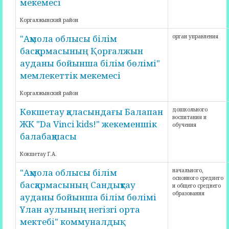
мекемесі
Коргалжынский район
"Ақмола облысы білім
орган управления
басқармасының Қорғалжын
ауданы бойынша білім бөлімі"
мемлекеттік мекемесі
Коргалжынский район
Көкшетау қаласындағы Балапан
дошкольного
воспитания и
ЖК "Da Vinci kids!" жекеменшік
обучения
балабақшасы
Кокшетау Г.А.
"Ақмола облысы білім
начального,
основного среднего
басқармасының Сандықтау
и общего среднего
образования
ауданы бойынша білім бөлімі
Ұлан аулының негізгі орта
мектебі" коммуналдық