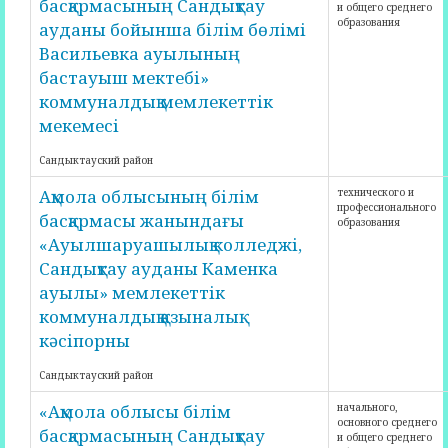
басқармасының Сандықтау
и общего среднего
образования
ауданы бойынша білім бөлімі
Васильевка ауылының
бастауыш мектебі»
коммуналдық мемлекеттік
мекемесі
Сандыктауский район
Ақмола облысының білім
технического и
профессионального
басқармасы жанындағы
образования
«Ауылшаруашылық колледжі,
Сандықтау ауданы Каменка
ауылы» мемлекеттік
коммуналдық қазыналық
кәсіпорны
Сандыктауский район
«Ақмола облысы білім
начального,
основного среднего
басқармасының Сандықтау
и общего среднего