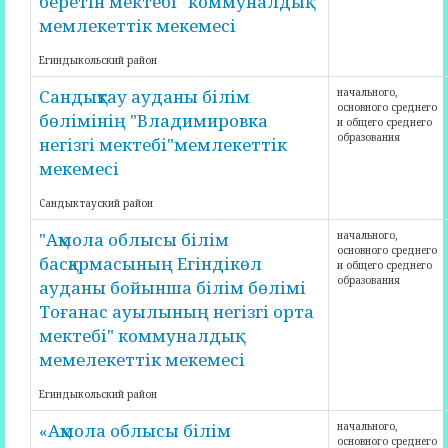
беретін мектебі" коммуналдық
мемлекеттік мекемесі
Егиндыкольский район
Сандықтау ауданы білім
начального,
основного среднего
бөлімінің "Владимировка
и общего среднего
образования
негізгі мектебі"мемлекеттік
мекемесі
Сандыктауский район
"Ақмола облысы білім
начального,
основного среднего
басқармасының Егіндікөл
и общего среднего
образования
ауданы бойынша білім бөлімі
Тоғанас ауылының негізгі орта
мектебі" коммуналдық
мемелекеттік мекемесі
Егиндыкольский район
«Ақмола облысы білім
начального,
основного среднего