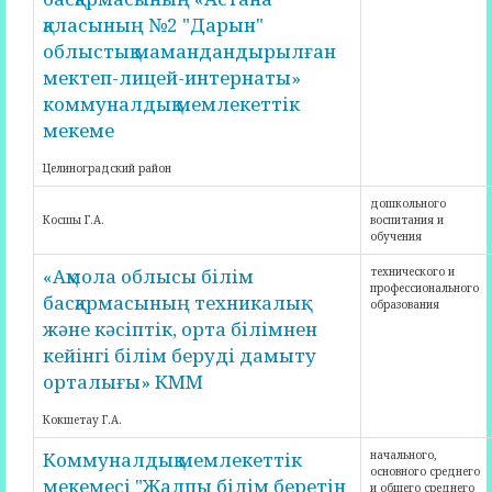
қаласының №2 "Дарын"
облыстық мамандандырылған
мектеп-лицей-интернаты»
коммуналдық мемлекеттік
мекеме
Целиноградский район
дошкольного
Косшы Г.А.
воспитания и
обучения
«Ақмола облысы білім
технического и
профессионального
басқармасының техникалық
образования
және кәсіптік, орта білімнен
кейінгі білім беруді дамыту
орталығы» КММ
Кокшетау Г.А.
Коммуналдық мемлекеттік
начального,
основного среднего
мекемесі "Жалпы білім беретін
и общего среднего