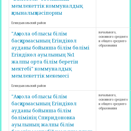
мемлекеттік коммуналдық
қазыналық кәсіпорны
Егиндыкольский район
"Ақмола облысы білім
начального,
основного среднего
басқармасының Егіндікөл
и общего среднего
образования
ауданы бойынша білім бөлімі
Егіндікөл ауылының №1
жалпы орта білім беретін
мектебі" коммуналдық
мемлекеттік мекемесі
Егиндыкольский район
"Ақмола облысы білім
начального,
основного среднего
басқармасының Егіндікөл
и общего среднего
образования
ауданы бойынша білім
бөлімінің Спиридоновка
ауылының жалпы білім