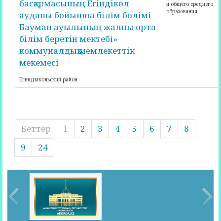
басқармасының Егіндікөл
и общего среднего
образования
ауданы бойынша білім бөлімі
Бауман ауылының жалпы орта
білім беретін мектебі»
коммуналдық мемлекеттік
мекемесі
Егиндыкольский район
Беттер
1
2
3
4
5
6
7
8
9
24