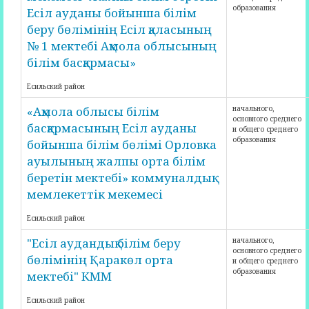
образования
Есіл ауданы бойынша білім
беру бөлімінің Есіл қаласының
№ 1 мектебі Ақмола облысының
білім басқармасы»
Есильский район
«Ақмола облысы білім
начального,
основного среднего
басқармасының Есіл ауданы
и общего среднего
образования
бойынша білім бөлімі Орловка
ауылының жалпы орта білім
беретін мектебі» коммуналдық
мемлекеттік мекемесі
Есильский район
"Есіл аудандық білім беру
начального,
основного среднего
бөлімінің Қаракөл орта
и общего среднего
образования
мектебі" КММ
Есильский район