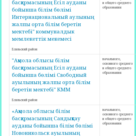
басқармасының Есіл ауданы
и общего среднего
образования
бойынша білім бөлімі
Интернациональный аулының
жалпы орта білім беретін
мектебі" коммуналдык
мемлекеттік мекемесі
Есильский район
"Ақмола облысы білім
начального,
основного среднего
басқармасының Есіл ауданы
и общего среднего
образования
бойынша бөлімі Свободный
ауылының жалпы орта білім
беретін мектебі" КММ
Есильский район
«Ақмола облысы білім
начального,
основного среднего
басқармасының Сандықтау
и общего среднего
образования
ауданы бойынша білім бөлімі
Новоникольск ауылының