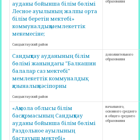
образования
ауданы бойынша білім бөлімі
Лесное ауылының жалпы орта
білім беретін мектебі»
коммуналдық мемлекеттік
мекемесіне;
Сандыктауский район
Сандықтау ауданының білім
дополнительного
образования
бөлімі жанындағы "Балкашин
балалар саз мектебі"
мемлекеттік коммуналдық
қазыналық кәсіпорны
Сандыктауский район
«Ақмола облысы білім
начального,
основного среднего
басқармасының Сандықтау
и общего среднего
образования
ауданы бойынша білім бөлімі
Раздольное ауылының
бастауыш мектебі»