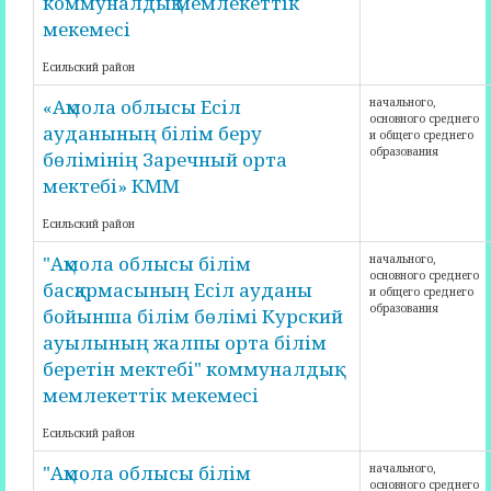
коммуналдық мемлекеттік
мекемесі
Есильский район
«Ақмола облысы Есіл
начального,
основного среднего
ауданының білім беру
и общего среднего
образования
бөлімінің Заречный орта
мектебі» КММ
Есильский район
"Ақмола облысы білім
начального,
основного среднего
басқармасының Есіл ауданы
и общего среднего
образования
бойынша білім бөлімі Курский
ауылының жалпы орта білім
беретін мектебі" коммуналдық
мемлекеттік мекемесі
Есильский район
"Ақмола облысы білім
начального,
основного среднего