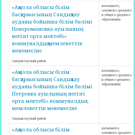
«Ақмола облысы білім
начального,
основного среднего
басқармасының Сандықтау
и общего среднего
образования
ауданы бойынша білім бөлімі
Новоромановка ауылының
негізгі орта мектебі»
коммуналдық мемлекеттік
мекемесіне
Сандыктауский район
«Ақмола облысы білім
начального,
основного среднего
басқармасының Сандықтау
и общего среднего
образования
ауданы бойынша білім бөлімі
Петровка ауылының негізгі
орта мектебі» коммуналдық
мемлекеттік мекемесіне
Сандыктауский район
«Ақмола облысы білім
начального,
основного среднего