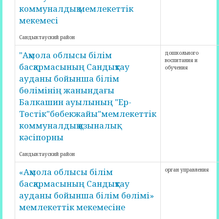
коммуналдық мемлекеттік
мекемесі
Сандыктауский район
"Ақмола облысы білім
дошкольного
воспитания и
басқармасының Сандықтау
обучения
ауданы бойынша білім
бөлімінің жанындағы
Балкашин ауылының "Ер-
Төстік"бөбекжайы"мемлекеттік
коммуналдық қазыналық
кәсіпорны
Сандыктауский район
«Ақмола облысы білім
орган управления
басқармасының Сандықтау
ауданы бойынша білім бөлімі»
мемлекеттік мекемесіне