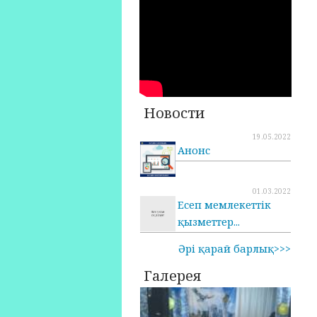
Новости
19.05.2022
Анонс
01.03.2022
Есеп мемлекеттік
қызметтер...
Әрі қарай барлық>>>
Галерея