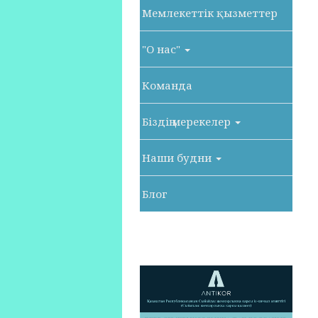
Мемлекеттік қызметтер
"О нас"
Команда
Біздің мерекелер
Наши будни
Блог