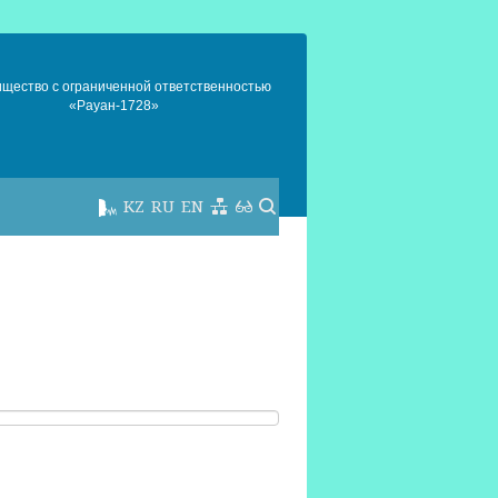
ищество с ограниченной ответственностью
«Рауан-1728»
KZ
RU
EN