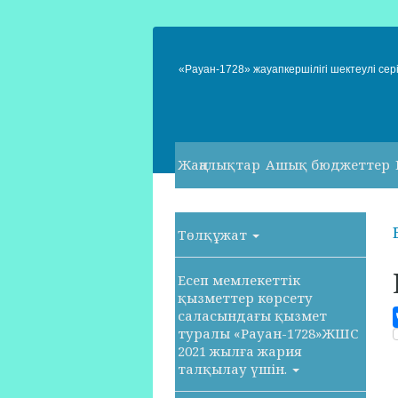
«Рауан-1728» жауапкершілігі шектеулі сері
Жаңалықтар
Ашық бюджеттер
Төлқұжат
Есеп мемлекеттік
қызметтер көрсету
саласындағы қызмет
туралы «Рауан-1728»ЖШС
2021 жылға жария
талқылау үшін.