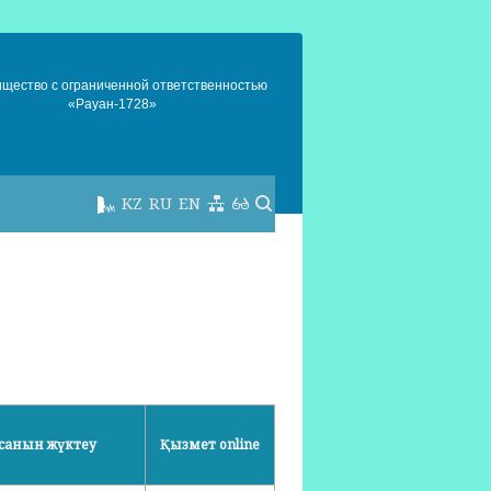
ищество с ограниченной ответственностью
«Рауан-1728»
KZ
RU
EN
санын жүктеу
Қызмет online