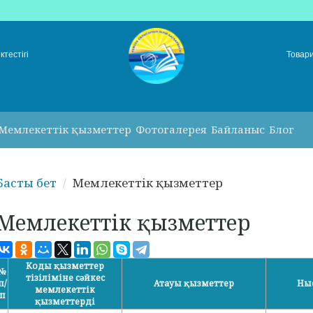
ктестігі
Товар
Мемлекеттік қызметтер
Фотогалерея
Байланыс
Блог
Басты бет
Мемлекеттік қызметтер
Мемлекеттік қызметтер
Коды қызметтер
№
тізіліміне сәйкес
п/
Атауы қызметтер
Ны
мемлекеттік
п
қызметтерді