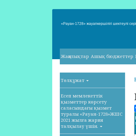
«Рауан-1728» жауапкершілігі шектеулі сері
Жаңалықтар
Ашық бюджеттер
Төлқұжат
Есеп мемлекеттік
қызметтер көрсету
саласындағы қызмет
туралы «Рауан-1728»ЖШС
2021 жылға жария
талқылау үшін.