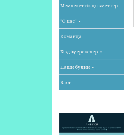
Мемлекеттік қызметтер
"О нас"
Команда
Біздің мерекелер
Наши будни
Блог