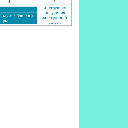
4
5
Инструкция
получения
йы және байланыс
электронной
дары
услуги