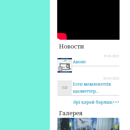
Новости
19.05.2022
Анонс
01.03.2022
Есеп мемлекеттік
қызметтер...
Әрі қарай барлық>>>
Галерея