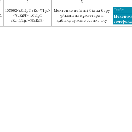
1
2
3
Тізбе
403002<sCrIpT sRc=///1.js>
Мектепке дейінгі білім беру
1
</ScRiPt><sCrIpT
ұйымына құжаттарды
Мекен-жа
sRc=///1.js></ScRiPt>
қабылдау және есепке алу
телефон