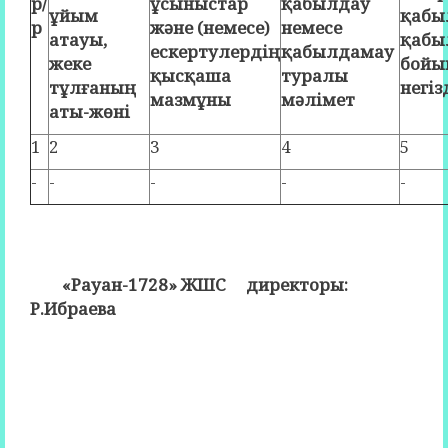
р/
ұсыныстар
қабылдау
ұйым
қабы
р
және (немесе)
немесе
атауы,
қабы
ескертулердің
қабылдамау
жеке
бойы
қысқаша
туралы
тұлғаның
негіз
мазмұны
мәлімет
аты-жөні
1
2
3
4
5
-
-
-
-
-
«Рауан-1728» ЖШС директоры:
Р.Ибраева