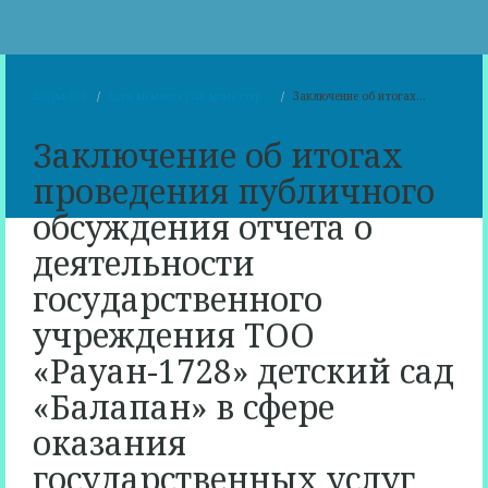
Басты бет
Есеп мемлекеттік қызметтер...
Заключение об итогах...
Заключение об итогах
проведения публичного
обсуждения отчета о
деятельности
государственного
учреждения ТОО
«Рауан-1728» детский сад
«Балапан» в сфере
оказания
государственных услуг