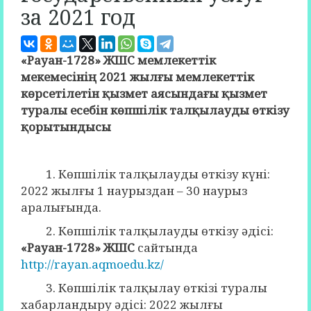
за 2021 год
«
Рауан-1728
» ЖШС
мемлекеттік
мекемесінің 2021 жылғы мемлекеттік
көрсетілетін қызмет аясындағы қызмет
туралы есебін көпшілік талқылауды өткізу
қорытындысы
1. Көпшілік талқылауды өткізу күні:
2022 жылғы 1 наурыздан – 30 наурыз
аралығында.
2. Көпшілік талқылауды өткізу әдісі:
«Рауан-1728» ЖШС
сайтында
http://rayan.aqmoedu.kz/
3. Көпшілік талқылау өткізі туралы
хабарландыру әдісі: 2022 жылғы