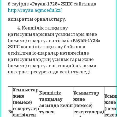
8 сәуірде
«Рауан-1728» ЖШС
сайтында
http://rayan.aqmoedu.kz/
ақпаратты орналастыру.
4. Көпшілік талқылау
қатысушыларының ұсыныстары және
(немесе) ескертулер тізімі:
«Рауан-1728»
ЖШС
көпшілік тақылау бойынша
өткізілген іс-шаралар нәтижесінде
қатысушылардың ұсыныстары және
(немесе) ескертулері, сондай-ақ ресми
интернет-ресурсында келіп түспеді.
Ұсыныстар
Көпшілік
Ұсыныстар
және
Ұсын
талқылау
және
(немесе)
және
аясында келіп
(немесе)
ескертулер
(неме
№
түскен
ескертулерді
енгізілген
еске